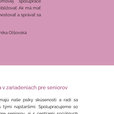
ímovej spolupráce
ribližovať. Ak má mať
estovať a správať sa
ská
a v zariadeniach pre seniorov
majú naše psíky skúsenosti a radi sa
 s tými najstaršími. Spolupracujeme so
pre seniorov, aj s centrami sociálnych