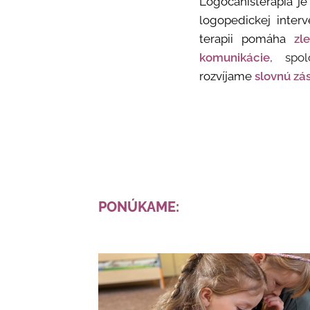
Logocanisterapia je
logopedickej inter
terapii pomáha
zl
komunikácie
, spo
rozvíjame
slovnú zá
PONÚKAME: