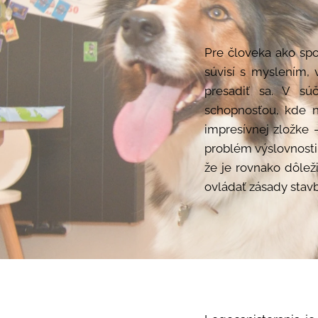
Pre človeka ako sp
súvisí s myslením, 
presadiť sa. V sú
schopnosťou, kde n
impresívnej zložke
problém výslovnosti 
že je rovnako dôlež
ovládať zásady stavb