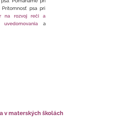
 psa.
Pomáhame pri
 Prítomnosť psa pri
er na rozvoj reči a
ého uvedomovania
a
a v materských školách