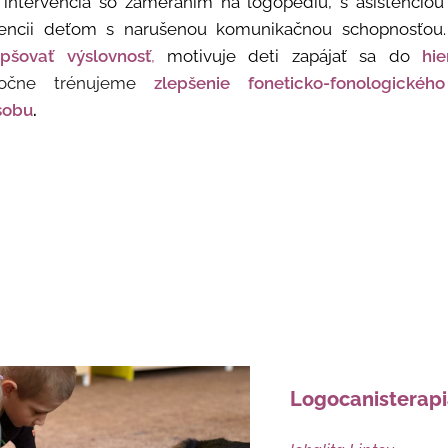
 intervencia so zameraním na logopédiu, s asistenciou
vencii deťom s narušenou komunikačnou schopnosťou.
epšovať výslovnosť
,
motivuje deti zapájať sa do
hi
ločne trénujeme
zlepšenie foneticko-fonologick
sobu
.
Logocanisterapi