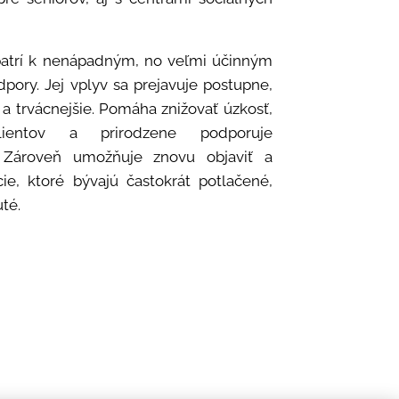
patrí k nenápadným, no veľmi účinným
ory. Jej vplyv sa prejavuje postupne,
 a trvácnejšie. Pomáha znižovať úzkosť,
klientov a prirodzene podporuje
 Zároveň umožňuje znovu objaviť a
ie, ktoré bývajú častokrát potlačené,
té.