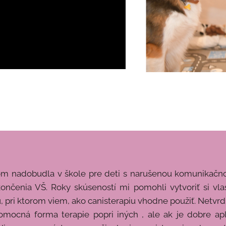
 som nadobudla v škole pre deti s narušenou komunikačn
ončenia VŠ. Roky skúseností mi pomohli vytvoriť si vla
 pri ktorom viem, ako canisterapiu vhodne použiť. Netvrdí
pomocná forma terapie popri iných , ale ak je dobre apl