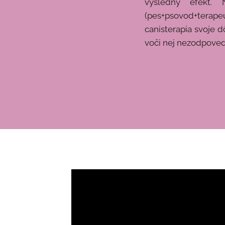
výsledný efekt. 
(pes+psovod+terapeut
canisterapia svoje 
voči nej nezodpoved
Mgr.