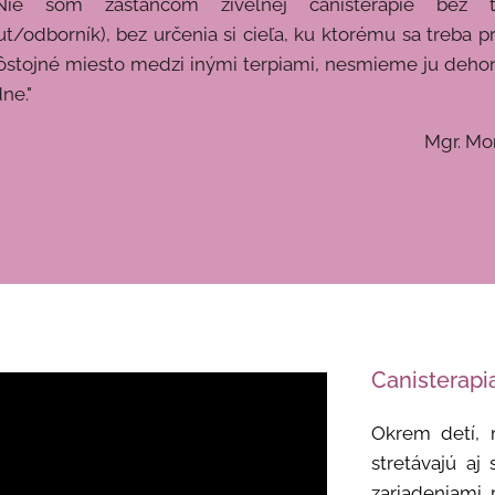
Nie som zástancom živelnej canisterapie bez t
/odborník), bez určenia si cieľa, ku ktorému sa treba p
dôstojné miesto medzi inými terpiami, nesmieme ju dehon
ne."
 Monika Olšov
Canisterapi
Okrem detí, 
stretávajú aj
zariadeniami 