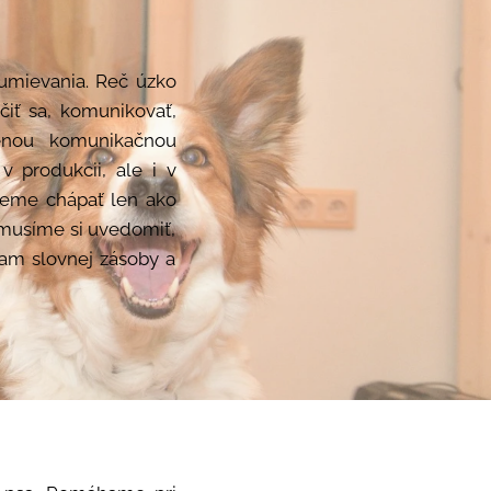
umievania. Reč úzko
čiť sa, komunikovať,
šenou komunikačnou
 produkcii, ale i v
žeme chápať len ako
e musíme si uvedomiť,
nam slovnej zásoby a