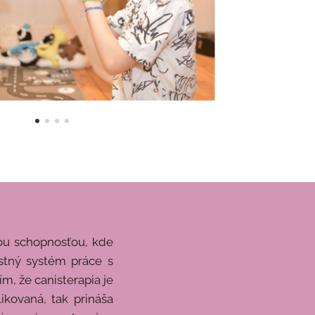
ou schopnosťou, kde
stný systém práce s
m, že canisterapia je
ikovaná, tak prináša