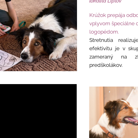
lokalita Liptov
Krúžok prepája odbo
vplyvom špeciálne 
logopédom.
Stretnutia realiz
efektivitu je v sk
zameraný na zl
predškolákov.