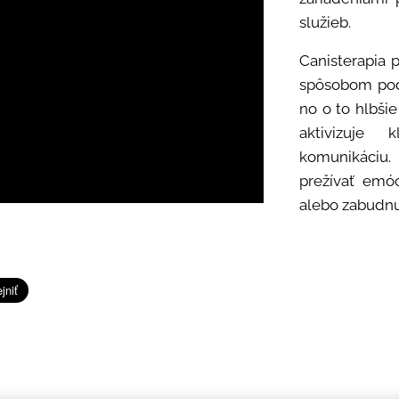
služieb.
Canisterapia 
spôsobom podp
no o to hlbšie
aktivizuje 
komunikáciu.
prežívať emóc
alebo zabudnu