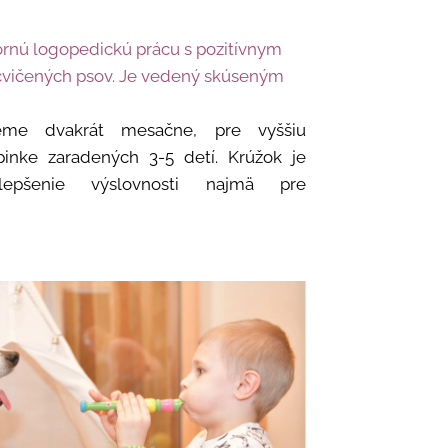
rnú logopedickú prácu s pozitívnym
cvičených psov. Je vedený skúseným
ujeme dvakrát mesačne, pre vyššiu
upinke zaradených 3-5 detí. Krúžok je
epšenie výslovnosti najmä pre