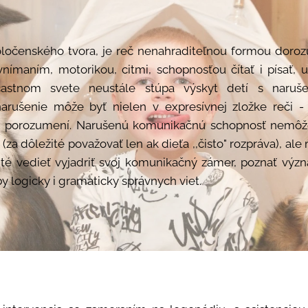
oločenského tvora, je reč nenahraditeľnou formou doroz
vnímaním, motorikou, citmi, schopnosťou čítať i písať, u
častnom svete neustále stúpa výskyt detí s naru
arušenie môže byť nielen v expresívnej zložke reči - v
 - porozumení. Narušenú komunikačnú schopnosť nemô
(za dôležité považovať len ak dieťa ,,čisto" rozpráva), al
ité vedieť vyjadriť svoj komunikačný zámer, poznať výz
y logicky i gramaticky správnych viet.